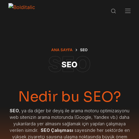
S
k
i
p
t
o
ANA SAYFA
SEO
c
SEO
o
n
t
e
Nedir bu SEO?
n
t
SEO
, ya da diğer bir deyiş ile arama motoru optimizasyonu
web sitenizin arama motorunda (Google, Yandex vb.) daha
yukarılarda yer almasını sağlamak için yapılan çalışmaya
verilen isimdir.
SEO Çalışması
sayesinde her sektörde en
yüksek ziyaretçi sayısına ulaşma noktasında büyük önem