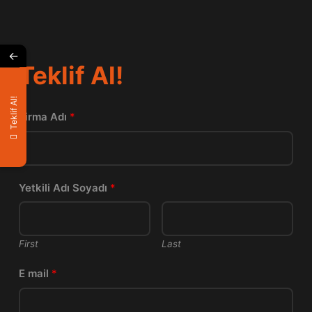
←
Teklif Al!
Teklif Al!
Firma Adı
*
Yetkili Adı Soyadı
*
First
Last
E mail
*