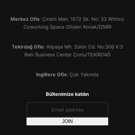
Merkez Ofis
: Çınarlı Mah. 1572 Sk. No: 33 Withco
Coworking Space Ofisleri Konak/İZMİR
Tekirdağ Ofis:
Alipaşa Mh. Sülün Cd. No:306 K:3
Ballı Business Center Çorlu/TEKİRDAĞ
Ingiltere Ofis:
Çok Yakında
Bültenimize katılın
JOIN