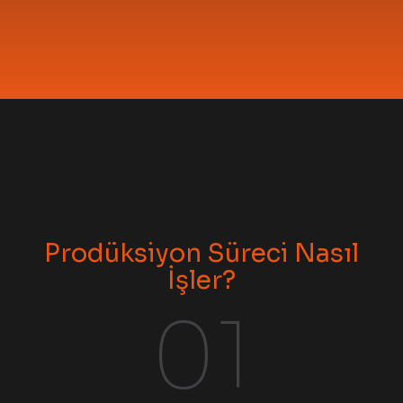
Prodüksiyon Süreci Nasıl
İşler?
01