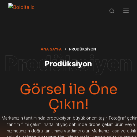
S
k
i
p
t
o
ANA SAYFA
PRODÜKSIYON
c
Prodüksiyon
o
n
t
Görsel ile Öne
e
n
Çıkın!
t
Markanızın tanıtımında prodüksiyon büyük önem taşır. Fotoğraf çekim
tanıtım filmi çekimi hatta ihtiyaç dahilinde drone çekim ürün veya
hizmetinizin doğru tanıtımına yardımcı olur. Markanızı kısa ve etkili