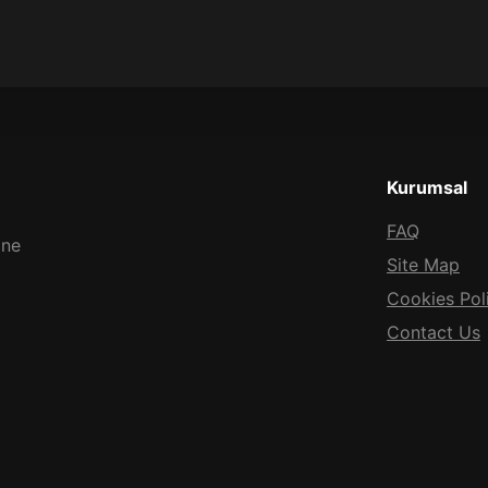
No
results
Kurumsal
FAQ
 ne
Site Map
Cookies Pol
Contact Us