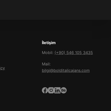
İletişim
Mobil:
(+90) 546 105 3435
Mail:
icy
bilgi@bolditalicajans.com